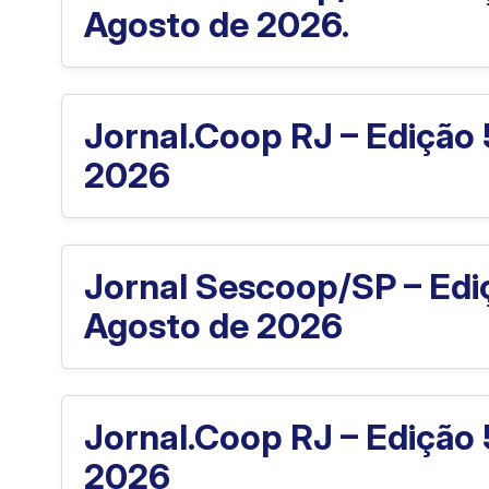
Agosto de 2026.
Jornal.Coop RJ – Edição 
2026
Jornal Sescoop/SP – Ediç
Agosto de 2026
Jornal.Coop RJ – Edição 
2026