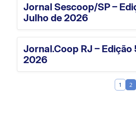
Jornal Sescoop/SP – Ediç
Julho de 2026
Jornal.Coop RJ – Edição 5
2026
1
2