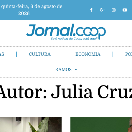
 quinta-feira, 6 de agosto de
2026
AS
CULTURA
ECONOMIA
PO
RAMOS
Autor:
Julia Cru