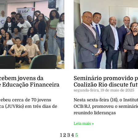
cebem jovens da
Seminário promovido pe
e Educação Financeira
Coalizão Rio discute fu
segunda-feira, 19 de maio de 2025
ebeu cerca de 70 jovens
Nesta sexta-feira (16), o Insti
ca (JUVRio) em três dias de
OCB/RJ, promoveu o seminário 
reunindo lideranças
Leia mais »
1
2
3
4
5