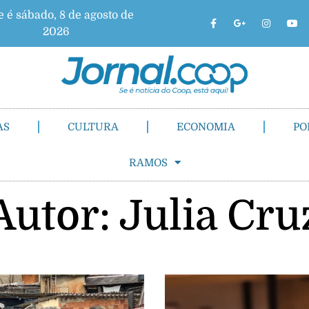
e é sábado, 8 de agosto de
2026
AS
CULTURA
ECONOMIA
PO
RAMOS
Autor:
Julia Cru