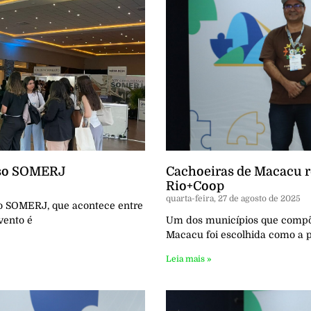
sso SOMERJ
Cachoeiras de Macacu re
Rio+Coop
quarta-feira, 27 de agosto de 2025
o SOMERJ, que acontece entre
vento é
Um dos municípios que compõe
Macacu foi escolhida como a p
Leia mais »