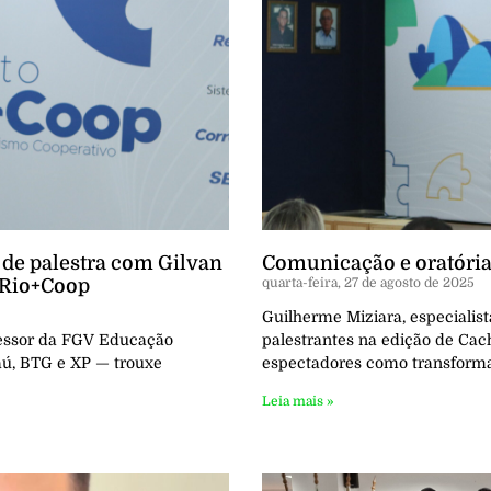
 de palestra com Gilvan
Comunicação e oratória
 Rio+Coop
quarta-feira, 27 de agosto de 2025
Guilherme Miziara, especialis
essor da FGV Educação
palestrantes na edição de Cac
taú, BTG e XP — trouxe
espectadores como transforma
Leia mais »