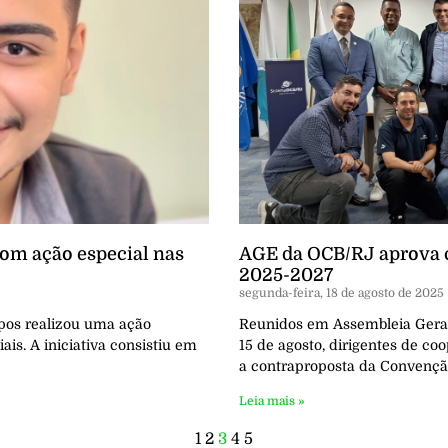
om ação especial nas
AGE da OCB/RJ aprova c
2025-2027
segunda-feira, 18 de agosto de 2025
mpos realizou uma ação
Reunidos em Assembleia Geral 
is. A iniciativa consistiu em
15 de agosto, dirigentes de c
a contraproposta da Convençã
Leia mais »
1
2
3
4
5