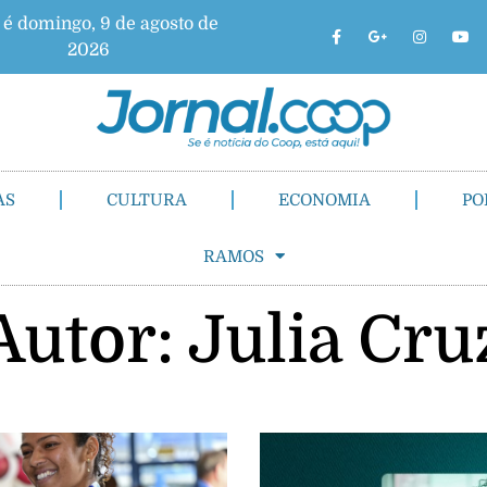
 é domingo, 9 de agosto de
2026
AS
CULTURA
ECONOMIA
PO
RAMOS
Autor:
Julia Cru