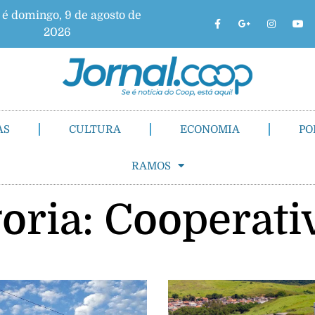
 é domingo, 9 de agosto de
2026
AS
CULTURA
ECONOMIA
PO
RAMOS
oria: Cooperat