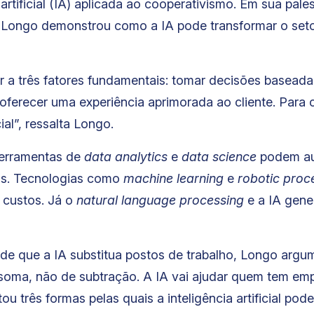
a artificial (IA) aplicada ao cooperativismo. Em sua pa
 Longo demonstrou como a IA pode transformar o set
 a três fatores fundamentais: tomar decisões basead
e oferecer uma experiência aprimorada ao cliente. Para
cial”, ressalta Longo.
ferramentas de
data analytics
e
data science
podem aux
s. Tecnologias como
machine learning
e
robotic proc
r custos. Já o
natural language processing
e a IA gene
e que a IA substitua postos de trabalho, Longo argu
 soma, não de subtração. A IA vai ajudar quem tem empr
ou três formas pelas quais a inteligência artificial pod