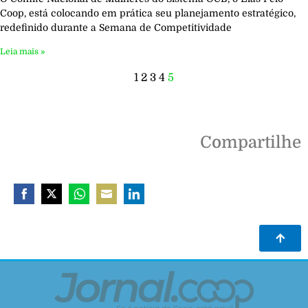
Coop, está colocando em prática seu planejamento estratégico,
redefinido durante a Semana de Competitividade
Leia mais »
1
2
3
4
5
Compartilhe
Share
Share
Share
Share
Share
on
on
on
on
on
Facebook
Twitter
WhatsApp
Email
LinkedIn