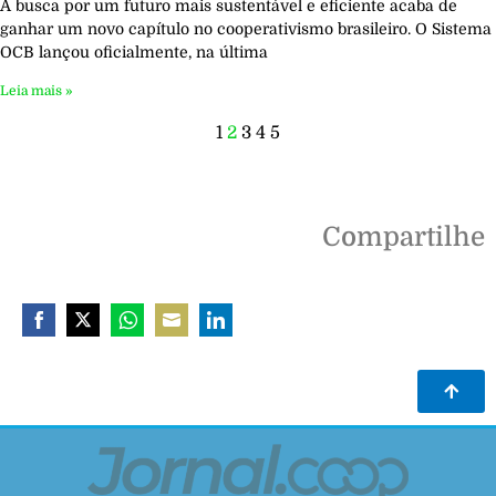
A busca por um futuro mais sustentável e eficiente acaba de
ganhar um novo capítulo no cooperativismo brasileiro. O Sistema
OCB lançou oficialmente, na última
Leia mais »
1
2
3
4
5
Compartilhe
Share
Share
Share
Share
Share
on
on
on
on
on
Facebook
Twitter
WhatsApp
Email
LinkedIn