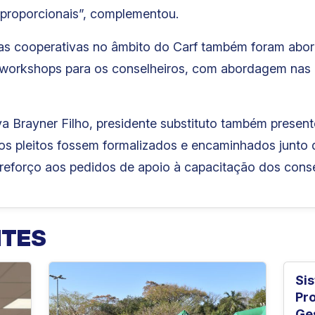
e proporcionais”, complementou.
las cooperativas no âmbito do Carf também foram abo
workshops para os conselheiros, com abordagem nas es
lva Brayner Filho, presidente substituto também presen
 os pleitos fossem formalizados e encaminhados junto
reforço aos pedidos de apoio à capacitação dos conse
NTES
Si
Pr
Ge