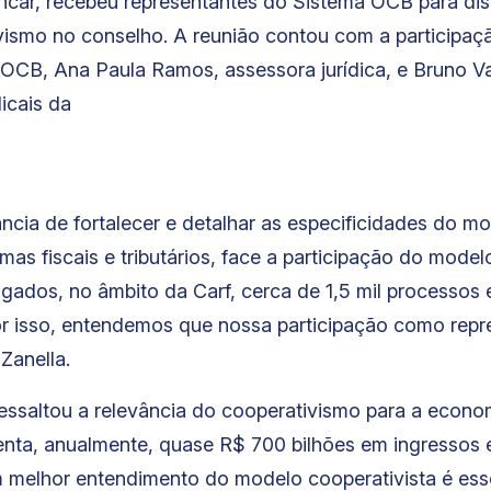
encar, recebeu representantes do Sistema OCB para dis
vismo no conselho. A reunião contou com a participaçã
 OCB, Ana Paula Ramos, assessora jurídica, e Bruno 
icais da
ncia de fortalecer e detalhar as especificidades do m
as fiscais e tributários, face a participação do mod
ulgados, no âmbito da Carf, cerca de 1,5 mil processo
r isso, entendemos que nossa participação como repre
 Zanella.
ssaltou a relevância do cooperativismo para a econom
ta, anualmente, quase R$ 700 bilhões em ingressos e
 melhor entendimento do modelo cooperativista é ess