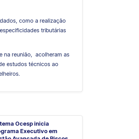
rdados, como a realização
pecificidades tributárias
te na reunião, acolheram as
 de estudos técnicos ao
lheiros.
stema Ocesp inicia
ograma Executivo em
stão Avançada de Riscos