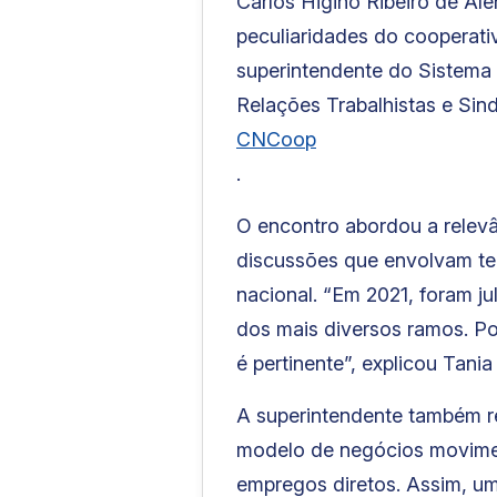
Carlos Higino Ribeiro de Al
peculiaridades do cooperati
superintendente do Sistema
Relações Trabalhistas e Sind
CNCoop
.
O encontro abordou a relevâ
discussões que envolvam tem
nacional. “Em 2021, foram j
dos mais diversos ramos. Po
é pertinente”, explicou Tania
A superintendente também re
modelo de negócios movimen
empregos diretos. Assim, um