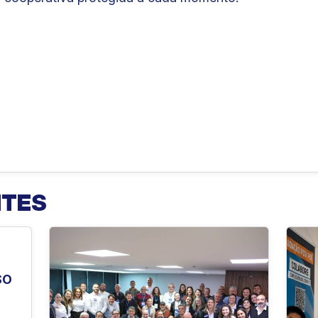
NTES
d
SO