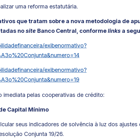
alizar uma reforma estatutária.
tivos que tratam sobre a nova metodologia de apu
ltadas no
site
Banco Central, conforme
links
a segu
bilidadefinanceira/exibenormativo?
A3o%20Conjunta&numero=14
bilidadefinanceira/exibenormativo?
A3o%20Conjunta&numero=19
imediata pelas cooperativas de crédito:
de Capital Mínimo
cular seus indicadores de solvência à luz dos ajustes
solução Conjunta 19/26.