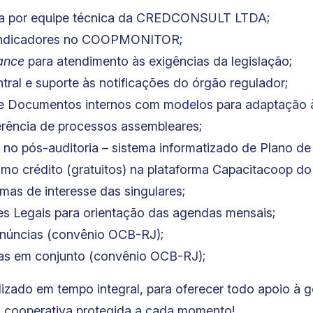
ada por equipe técnica da CREDCONSULT LTDA;
 indicadores no COOPMONITOR;
ance
para atendimento às exigências da legislação;
ral e suporte às notificações do órgão regulador;
 e Documentos internos com modelos para adaptação à
rência de processos assembleares;
 no pós-auditoria – sistema informatizado de Plano de
amo crédito (gratuitos) na plataforma Capacitacoop d
mas de interesse das singulares;
s Legais para orientação das agendas mensais;
enúncias (convênio OCB-RJ);
ias em conjunto (convênio OCB-RJ);
zado em tempo integral, para oferecer todo apoio à g
a cooperativa protegida a cada momento!