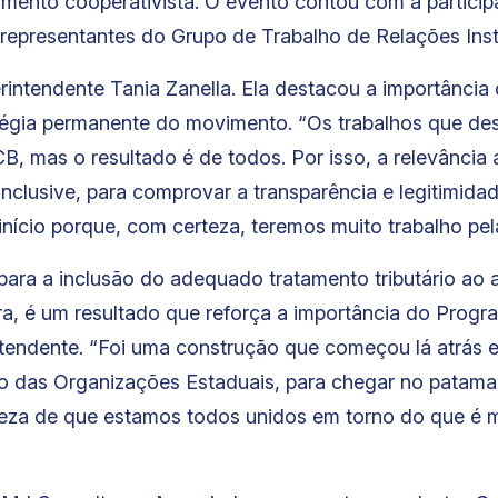
vimento cooperativista. O evento contou com a particip
representantes do Grupo de Trabalho de Relações Insti
perintendente Tania Zanella. Ela destacou a importânci
ratégia permanente do movimento. “Os trabalhos que d
 mas o resultado é de todos. Por isso, a relevância
inclusive, para comprovar a transparência e legitimid
início porque, com certeza, teremos muito trabalho pela
ra a inclusão do adequado tratamento tributário ao a
a, é um resultado que reforça a importância do Progr
ntendente. “Foi uma construção que começou lá atrás 
io das Organizações Estaduais, para chegar no patam
reza de que estamos todos unidos em torno do que é 