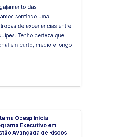
ngajamento das
stamos sentindo uma
trocas de experiências entre
uipes. Tenho certeza que
onal em curto, médio e longo
stema Ocesp inicia
ograma Executivo em
stão Avançada de Riscos